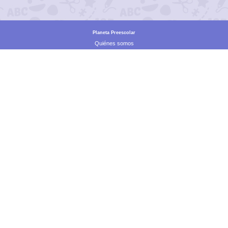
Planeta Preescolar
Quiénes somos
Tutorial
Directorio
Partnerships
Programa de Embajadoras
Suscríbete
Premium
Soporte
Precios expresados en
Pesos Mexicanos y en divisas locales.
Contacto
soporte@planetapreescolar.com
Aviso de privacidad
Términos y condiciones
Preguntas frecuentes